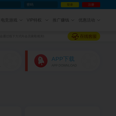
登录
注册
电竞游戏
VIP特权
推广赚钱
优惠活动
过线下方式向会员索取相关账号信息，请认准【皇冠体育】唯一官网，同时请会员自身提高
APP下载
L
APP DOWNLOAD