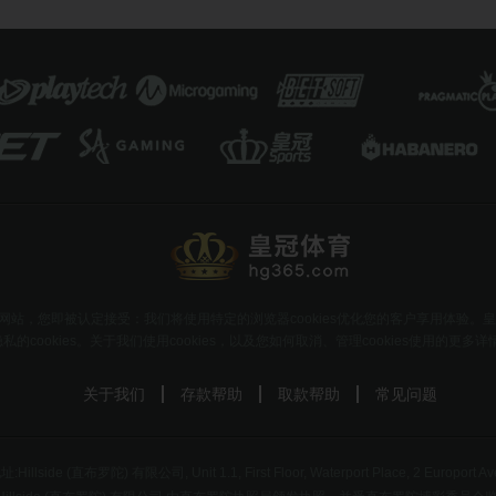
站，您即被认定接受：我们将使用特定的浏览器cookies优化您的客户享用体验。
皇
隐私的cookies。关于我们使用cookies，以及您如何取消、管理cookies使用的更多详
关于我们
存款帮助
取款帮助
常见问题
llside (直布罗陀) 有限公司, Unit 1.1, First Floor, Waterport Place, 2 Europort Aven