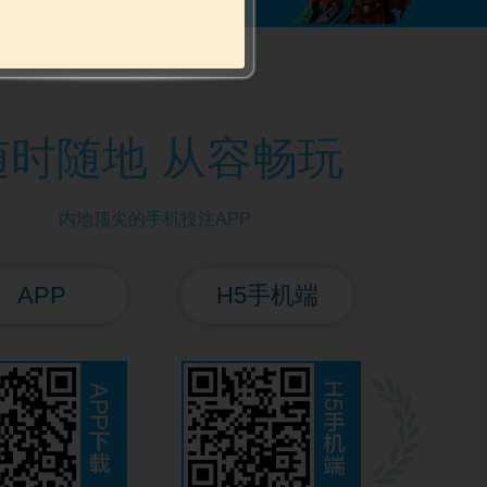
随时随地 从容畅玩
内地顶尖的手机投注APP
APP
H5手机端