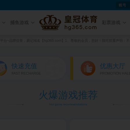
捕鱼游戏
彩票游戏
信誉，易记域名【hg365.com】1、尊敬的会员，您好！我司郑重声明：不会通
快速充值
优惠大厅
FAST RECHARGE
PROMOTION HAL
火爆游戏推荐
Hot game recommendations