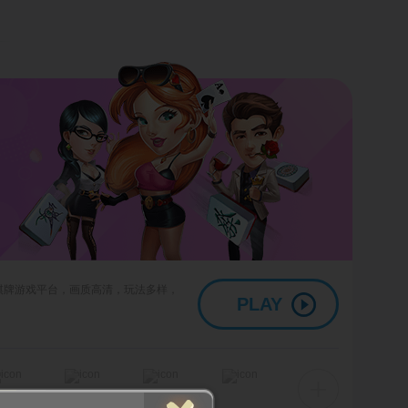
棋牌游戏
平台，画质高清，玩法多样，
PLAY