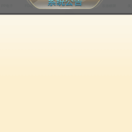
PP电子
FG电子
MORE
开元棋牌
乐游棋牌
美
PLAY
PLAY